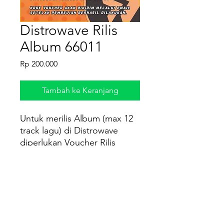
Distrowave Rilis
Album 66011
Harga
Rp 200.000
Tambah ke Keranjang
Untuk merilis Album (max 12
track lagu) di Distrowave
diperlukan Voucher Rilis
Album
Kode voucher akan dikirim
melalui email dalam bentuk
file pdf setelah pembelian
berhasil dilakukan.