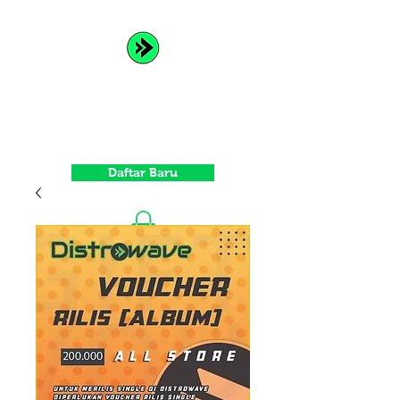
Distrowave
Spread Your Music and Grow
with Us
Daftar Baru