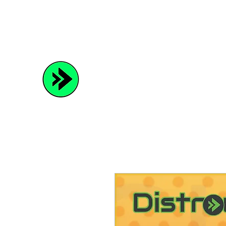
Distrowave
Spread Your Music and Grow with Us