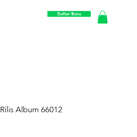
Daftar Baru
Informasi
Toko
Komunitas
Distrowavers
Gift Card
Rilis Album 66012