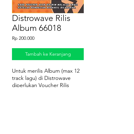
Distrowave Rilis
Album 66018
Harga
Rp 200.000
Tambah ke Keranjang
Untuk merilis Album (max 12
track lagu) di Distrowave
diperlukan Voucher Rilis
Album
Kode voucher akan dikirim
melalui email dalam bentuk
file pdf setelah pembelian
berhasil dilakukan.