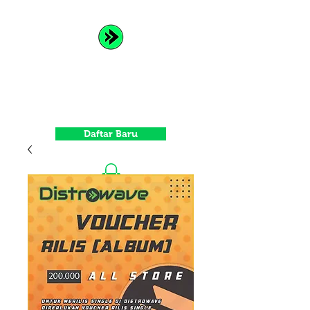
Distrowave
Spread Your Music and Grow
with Us
Daftar Baru