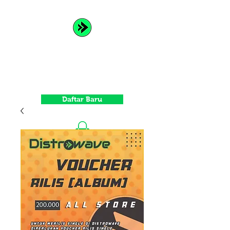
Distrowave
Spread Your Music and Grow
with Us
Daftar Baru