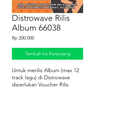
Distrowave Rilis
Album 66038
Harga
Rp 200.000
Tambah ke Keranjang
Untuk merilis Album (max 12
track lagu) di Distrowave
diperlukan Voucher Rilis
Album
Kode voucher akan dikirim
melalui email dalam bentuk
file pdf setelah pembelian
berhasil dilakukan.