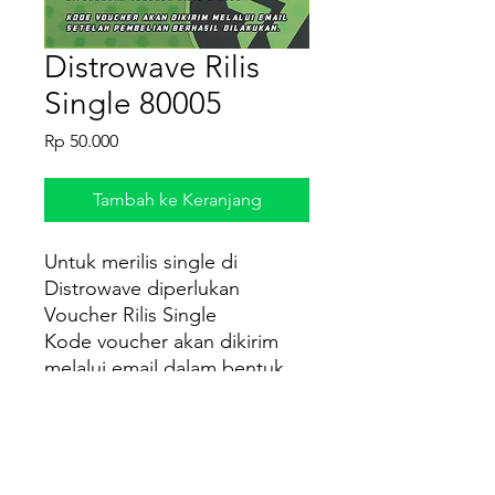
Distrowave Rilis
Single 80005
Harga
Rp 50.000
Tambah ke Keranjang
Untuk merilis single di
Distrowave diperlukan
Voucher Rilis Single
Kode voucher akan dikirim
melalui email dalam bentuk
file PDF setelah pembelian
berhasil dilakukan.
Cara Penggunaan