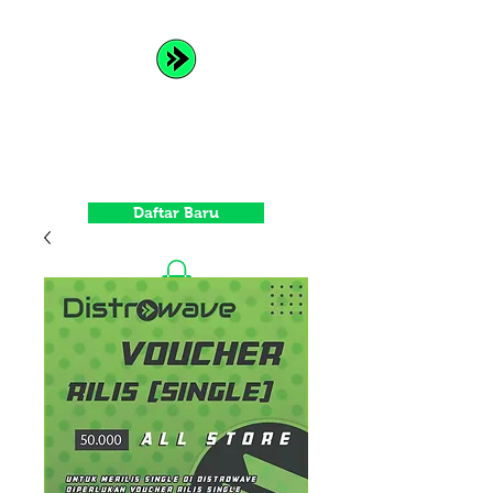
Distrowave
Spread Your Music and Grow
with Us
Daftar Baru