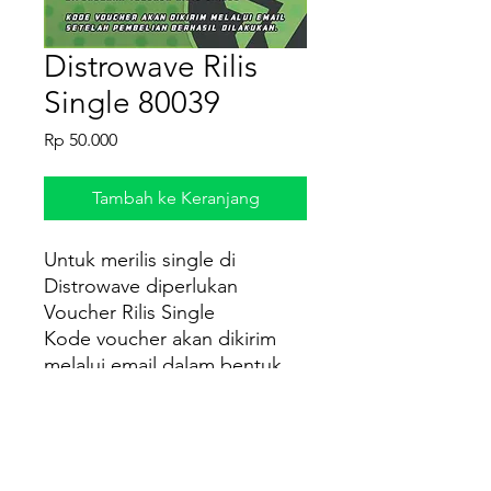
Distrowave Rilis
Single 80039
Harga
Rp 50.000
Tambah ke Keranjang
Untuk merilis single di
Distrowave diperlukan
Voucher Rilis Single
Kode voucher akan dikirim
melalui email dalam bentuk
file PDF setelah pembelian
berhasil dilakukan.
Cara Penggunaan