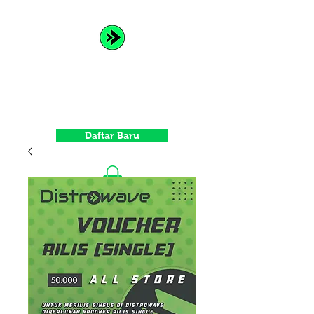
Distrowave
Spread Your Music and Grow
with Us
Daftar Baru