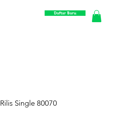
Daftar Baru
Informasi
Toko
Komunitas
Distrowavers
Gift Card
Rilis Single 80070