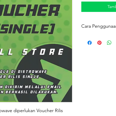
Tamb
Cara Penggunaa
Untuk digunakan pa
Pada menu “ Paymen
VOUCHER pada isia
APPLY.
Untuk pertanyaan dan 
hubungi :
WhatsApp : 0816540
rowave diperlukan Voucher Rilis