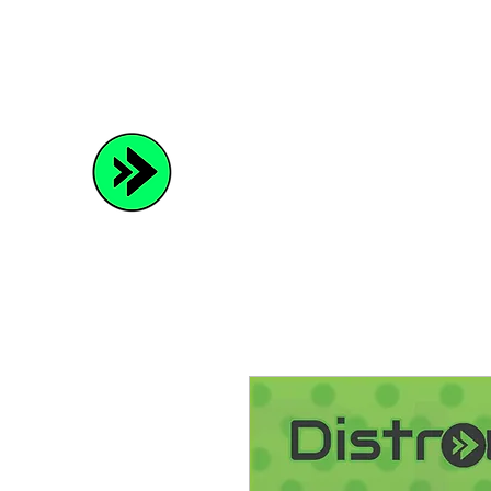
Distrowave
Spread Your Music and Grow with Us