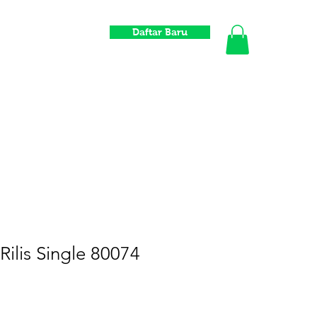
Daftar Baru
Informasi
Toko
Komunitas
Distrowavers
Gift Card
Rilis Single 80074