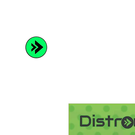
Distrowave
Spread Your Music and Grow with Us