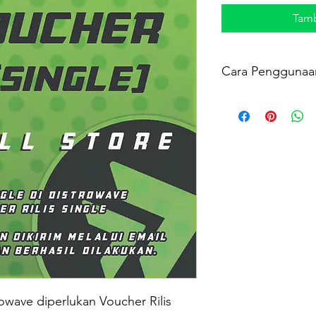
Tamb
Cara Penggunaa
Untuk digunakan pa
Pada menu “ Paymen
VOUCHER pada isia
APPLY.
Untuk pertanyaan dan 
hubungi :
WhatsApp : 0816540
rowave diperlukan Voucher Rilis