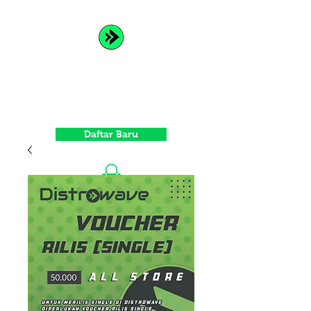
Distrowave
Spread Your Music and Grow
with Us
Daftar Baru