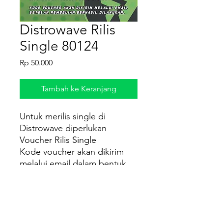
Distrowave Rilis
Single 80124
Harga
Rp 50.000
Tambah ke Keranjang
Untuk merilis single di
Distrowave diperlukan
Voucher Rilis Single
Kode voucher akan dikirim
melalui email dalam bentuk
file PDF setelah pembelian
berhasil dilakukan.
Cara Penggunaan