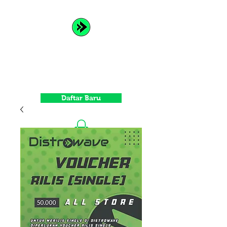
Distrowave
Spread Your Music and Grow
with Us
Daftar Baru