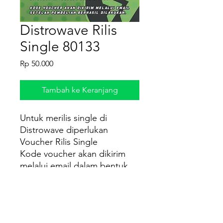
Distrowave Rilis
Single 80133
Harga
Rp 50.000
Tambah ke Keranjang
Untuk merilis single di
Distrowave diperlukan
Voucher Rilis Single
Kode voucher akan dikirim
melalui email dalam bentuk
file PDF setelah pembelian
berhasil dilakukan.
Cara Penggunaan