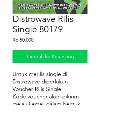
Distrowave Rilis
Single 80179
Harga
Rp 50.000
Tambah ke Keranjang
Untuk merilis single di
Distrowave diperlukan
Voucher Rilis Single
Kode voucher akan dikirim
melalui email dalam bentuk
file PDF setelah pembelian
berhasil dilakukan.
Cara Penggunaan