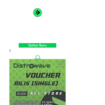
Distrowave
Spread Your Music and Grow
with Us
Daftar Baru