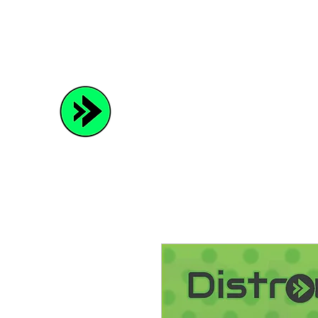
Distrowave
Spread Your Music and Grow with Us