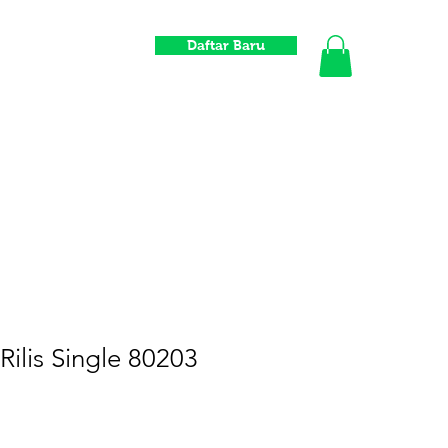
Daftar Baru
Informasi
Toko
Komunitas
Distrowavers
Gift Card
Rilis Single 80203