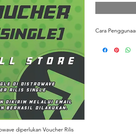
Cara Penggunaa
Untuk digunakan pa
Pada menu “ Paymen
VOUCHER pada isia
APPLY.
Untuk pertanyaan dan 
hubungi :
WhatsApp : 0816540
rowave diperlukan Voucher Rilis