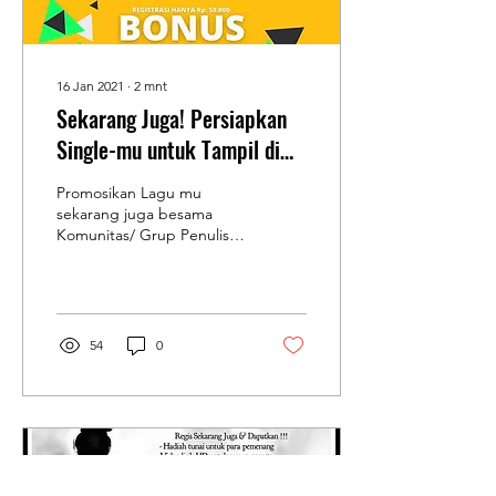
16 Jan 2021
∙
2
mnt
Sekarang Juga! Persiapkan
Single-mu untuk Tampil di
DISTORSI PLAYLIST 2021
Promosikan Lagu mu
Edisi 1
sekarang juga besama
Komunitas/ Grup Penulis
Lagu & Musisi terbesar di
indonesia (Distorsi) Link for
post...
54
0