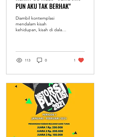
PUN AKU TAK BERHAK"
Diambil kontemplasi
mendalam kisah
kehidupan, kisah di dalam
buku dan film. Herry de
Melo menulis Trilogi Patah
Hati, dan menghasilkan 3...
113
0
1