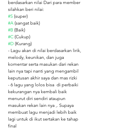
berdasarkan nilai Dari para member 
silahkan beri nilai: 
#S
 (super)
#A
 (sangat baik)
#B
 (Baik)
#C
 (Cukup)
#D
 (Kurang)
- Lagu akan di nilai berdasarkan lirik, 
melody, keunikan, dan juga 
komentar serta masukan dari rekan 
lain nya tapi nanti yang mengambil 
keputusan akhir saya dan mas rizki 
- 6 lagu yang lolos bisa  di perbaiki 
kekurangan nya kembali baik 
menurut diri sendiri ataupun 
masukan rekan lain nya ,. Supaya 
membuat lagu menjadi lebih baik 
lagi untuk di ikut sertakan ke tahap 
final