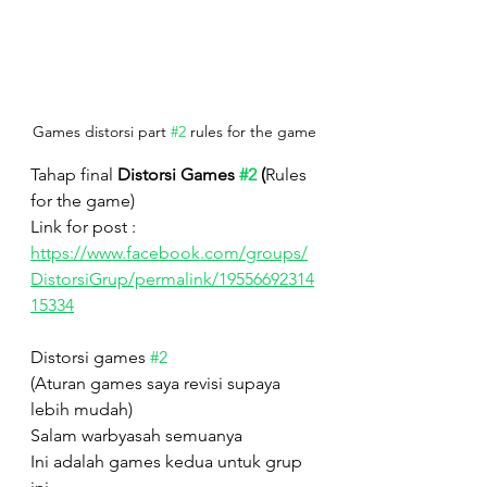
Games distorsi part 
#2
 rules for the game
Tahap final 
Distorsi Games 
#2
 (
Rules 
for the game)
Link for post :
https://www.facebook.com/groups/
DistorsiGrup/permalink/19556692314
15334
Distorsi games 
#2
(Aturan games saya revisi supaya 
lebih mudah)
Salam warbyasah semuanya 
Ini adalah games kedua untuk grup 