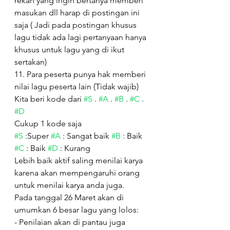
rekan yang ingin bertanya memberi 
masukan dll harap di postingan ini 
saja ( Jadi pada postingan khusus 
lagu tidak ada lagi pertanyaan hanya 
khusus untuk lagu yang di ikut 
sertakan)
11. Para peserta punya hak memberi 
nilai lagu peserta lain (Tidak wajib)
Kita beri kode dari 
#S
 . 
#A
 . 
#B
 . 
#C
 . 
#D
Cukup 1 kode saja 
#S
 :Super 
#A
 : Sangat baik 
#B
 : Baik 
#C
 : Baik 
#D
 : Kurang
Lebih baik aktif saling menilai karya 
karena akan mempengaruhi orang 
untuk menilai karya anda juga.
Pada tanggal 26 Maret akan di 
umumkan 6 besar lagu yang lolos: 
- Penilaian akan di pantau juga 