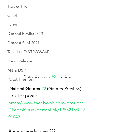
Tips & Trik
Chart
Event
Distorsi Playlist 2021
Distorsi SLM 2021
Top Hits DISTROWAVE
Press Release
Mitra DSP
Distorsi games 
#2
 preview
Paket Promosi
Distorsi Games 
#2
 (Games Preview)
Link for post :
https://www.facebook.com/groups/
DistorsiGrup/permalink/19552454847
91042
Are you ready guys ???