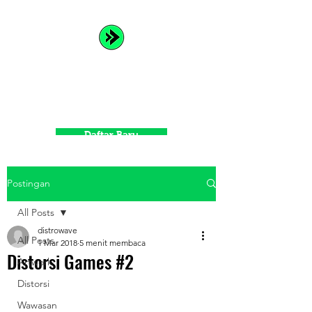
Distrowave
Spread Your Music and Grow
with Us
Daftar Baru
Postingan
All Posts
distrowave
All Posts
1 Mar 2018
5 menit membaca
Distorsi Games #2
Artwork
Distorsi
Wawasan