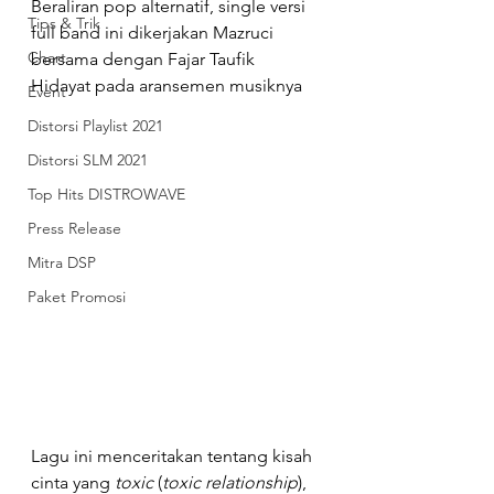
Beraliran pop alternatif, single versi 
Tips & Trik
full band ini dikerjakan Mazruci 
Chart
bersama dengan Fajar Taufik 
Hidayat pada aransemen musiknya
Event
Distorsi Playlist 2021
Distorsi SLM 2021
Top Hits DISTROWAVE
Press Release
Mitra DSP
Paket Promosi
Lagu ini menceritakan tentang kisah 
cinta yang 
toxic
 (
toxic relationship
), 