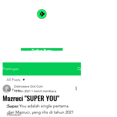
Distrowave
Spread Your Music and Grow
with Us
Daftar Baru
Postingan
All Posts
Distrowave Dot Com
All Posts
13 Mei 2021
1 menit membaca
Mazruci "SUPER YOU"
Artwork
Super You adalah single pertama 
Distorsi
dari Mazruci, yang rilis di tahun 2021
Wawasan