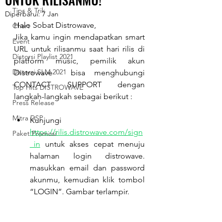
Tips & Trik
Diperbarui:
7 Jan
Halo Sobat Distrowave,
Chart
Jika kamu ingin mendapatkan smart 
Event
URL untuk rilisanmu saat hari rilis di 
Distorsi Playlist 2021
platform music, pemilik akun  
Distorsi SLM 2021
Distrowave  bisa menghubungi 
CONTACT SUPPORT dengan 
Top Hits DISTROWAVE
langkah-langkah sebagai berikut :
Press Release
Mitra DSP
Kunjungi 
https://rilis.distrowave.com/sign
Paket Promosi
_in
 untuk akses cepat menuju 
halaman login distrowave. 
masukkan email dan password 
akunmu, kemudian klik tombol 
“LOGIN”. Gambar terlampir.